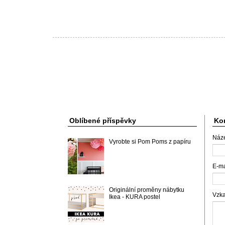
Oblíbené příspěvky
Kon
Náz
Vyrobte si Pom Poms z papíru
E-m
Originální proměny nábytku
Vzk
Ikea - KURA postel