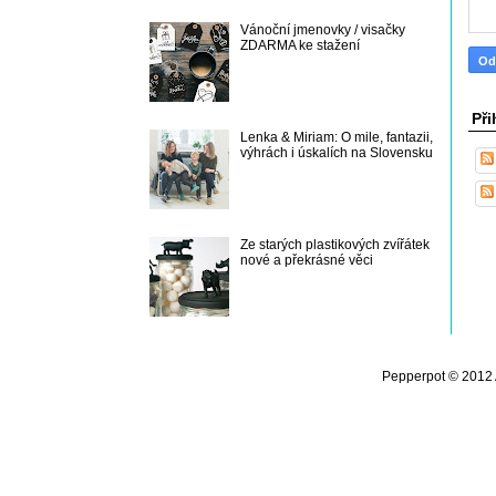
Vánoční jmenovky / visačky
ZDARMA ke stažení
Při
Lenka & Miriam: O mile, fantazii,
výhrách i úskalích na Slovensku
Ze starých plastikových zvířátek
nové a překrásné věci
Pepperpot © 2012 A