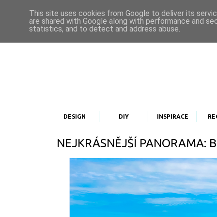
This site uses cookies from Google to deliver its servi
are shared with Google along with performance and secu
statistics, and to detect and address abuse.
DESIGN
DIY
INSPIRACE
RE
NEJKRÁSNĚJŠÍ PANORAMA: Bílé