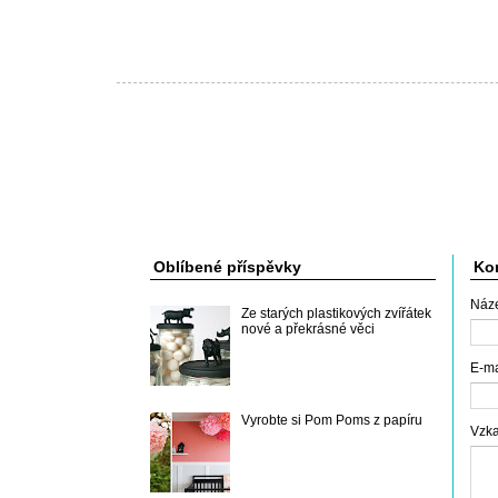
Oblíbené příspěvky
Kon
Náz
Ze starých plastikových zvířátek
nové a překrásné věci
E-m
Vyrobte si Pom Poms z papíru
Vzk