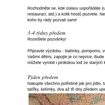
Rozhodněte se, kde oslavu uspořádáte (u
restauraci, atd.) a kolik hostů pozvete. 
koho by rády pozvali sami!
3-4 týdny předem
Rozešlete pozvánky!
Připravte výzdobu - balónky, pompoms, vě
Vašimi dětmi, zapojte je co nejvíce. Bude j
můžete vyrobit i pirátskou loď ze starých 
Týden předem
Nakupte všechno potřebné jak pro jídlo, ta
talířky, kelímky, dva až tři dny předem upe