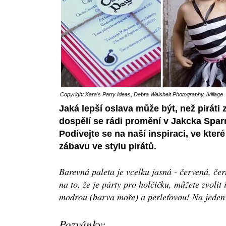
Copyright
Kara's Party Ideas
,
Debra Weisheit Photography
,
iVillage
Jaká lepší oslava může být, než piráti 
dospělí se rádi promění v Jakcka Spa
Podívejte se na naší inspiraci, ve které 
zábavu ve stylu pirátů.
Barevná paleta je vcelku jasná - červená, čer
na to, že je párty pro holčičku, můžete zvolit
modrou (barva moře) a perleťovou! Na jeden 
Pozvánky: