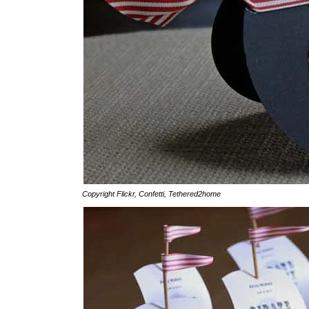
Copyright
Flickr
,
Confetti
,
Tethered2home