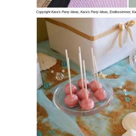
Copyright
Kara's Party Ideas
,
Kara's Party Ideas
,
Endlessimmer
,
Ka