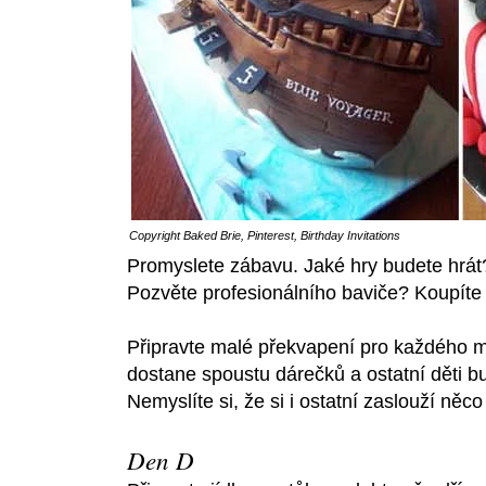
Copyright
Baked Brie
,
Pinterest
,
Birthday Invitations
Promyslete zábavu. Jaké hry budete hrát
Pozvěte profesionálního baviče? Koupít
Připravte malé překvapení pro každého 
dostane spoustu dárečků a ostatní děti bud
Nemyslíte si, že si i ostatní zaslouží ně
Den D