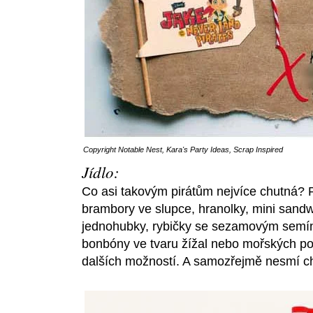
Copyright
Notable Nest
,
Kara's Party Ideas
,
Scrap Inspired
Jídlo:
Co asi takovým pirátům nejvíce chutná? 
brambory ve slupce, hranolky, mini sandw
jednohubky, rybičky se sezamovým semín
bonbóny ve tvaru žížal nebo mořských po
dalších možností. A samozřejmě nesmí c