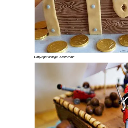
Copyright
iVillage
,
Kosternovi