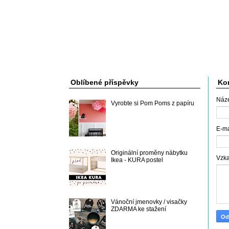
Oblíbené příspěvky
Kon
Náz
Vyrobte si Pom Poms z papíru
E-m
Originální proměny nábytku
Vzk
Ikea - KURA postel
Vánoční jmenovky / visačky
ZDARMA ke stažení