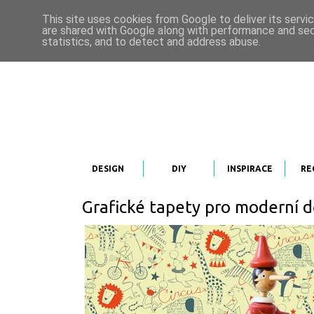
This site uses cookies from Google to deliver its servi
are shared with Google along with performance and secu
statistics, and to detect and address abuse.
DESIGN
DIY
INSPIRACE
RE
Grafické tapety pro moderní d