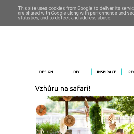
This site uses cookies from Google to deliver its servi
are shared with Google along with performance and secu
statistics, and to detect and address abuse.
DESIGN
DIY
INSPIRACE
RE
Vzhůru na safari!