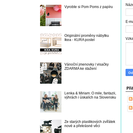
Náz
Vyrobte si Pom Poms z papíru
E-m
Originální proměny nábytku
Vzk
Ikea - KURA postel
Vánoční jmenovky / visačky
ZDARMA ke stažení
Při
Lenka & Miriam: O mile, fantazii,
výhrách i úskalích na Slovensku
Ze starých plastikových zvířátek
nové a překrásné věci