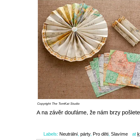
Copyright
The TomKat Studio
A na závěr doufáme, že nám brzy pošlete
Labels:
Neutrální
,
párty
,
Pro děti
,
Slavíme
at
k