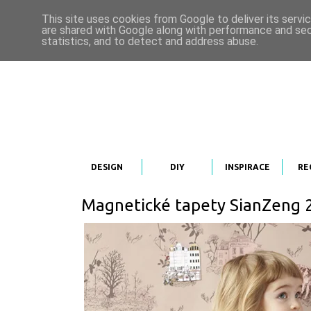
This site uses cookies from Google to deliver its servi
are shared with Google along with performance and secu
statistics, and to detect and address abuse.
DESIGN
DIY
INSPIRACE
RE
Magnetické tapety SianZeng 