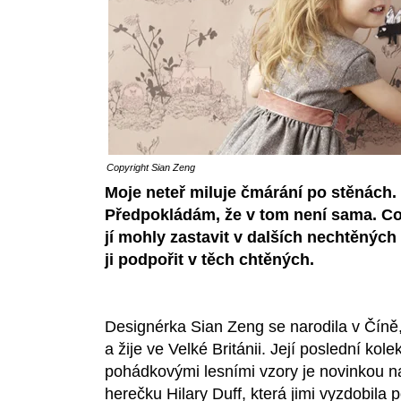
Copyright
Sian Zeng
Moje neteř miluje čmárání po stěnách. 
Předpokládám, že v tom není sama. Co 
jí mohly zastavit v dalších nechtěných
ji podpořit v těch chtěných.
Designérka
Sian Zeng
se narodila v Číně
a žije ve Velké Británii. Její poslední ko
pohádkovými lesními vzory je novinkou na
herečku
Hilary Duff,
která jimi vyzdobila 