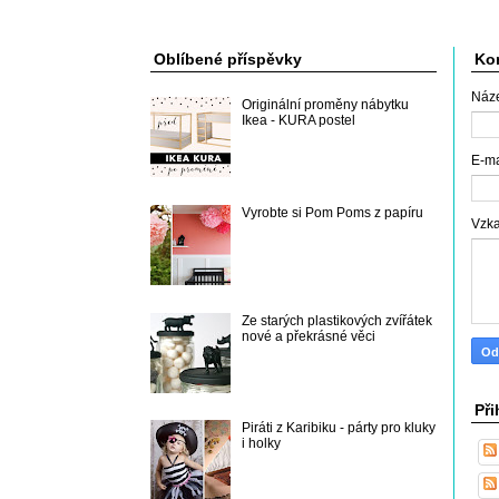
Oblíbené příspěvky
Kon
Náz
Originální proměny nábytku
Ikea - KURA postel
E-m
Vyrobte si Pom Poms z papíru
Vzk
Ze starých plastikových zvířátek
nové a překrásné věci
Při
Piráti z Karibiku - párty pro kluky
i holky