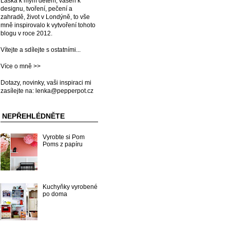
Láska k mým dětem, vášeň k
designu, tvoření, pečení a
zahradě, život v Londýně, to vše
mně inspirovalo k vytvoření tohoto
blogu v roce 2012.
Vítejte a sdílejte s ostatními...
Více o mně >>
Dotazy, novinky, vaši inspiraci mi
zasílejte na: lenka@pepperpot.cz
NEPŘEHLÉDNĚTE
Vyrobte si Pom
Poms z papíru
Kuchyňky vyrobené
po doma