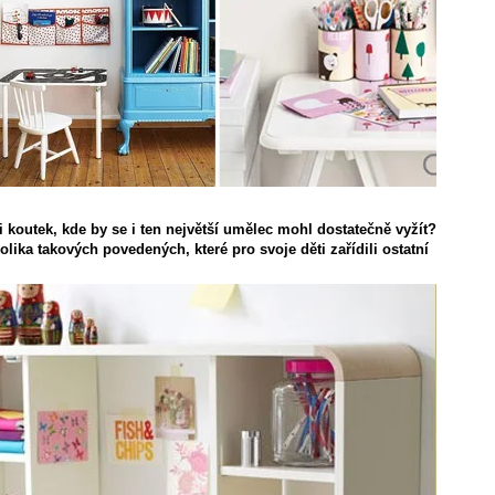
li koutek, kde by se i ten největší umělec mohl dostatečně vyžít?
olika takových povedených, které pro svoje děti zařídili ostatní