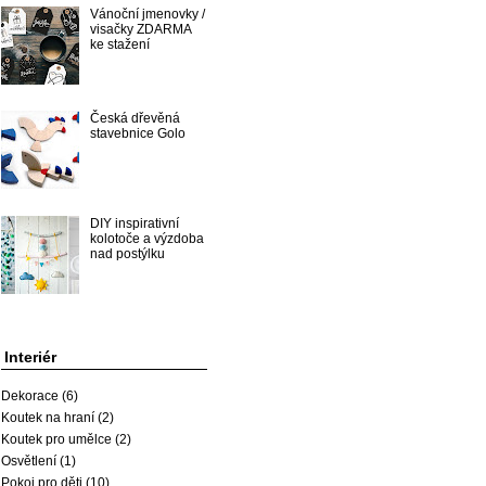
Vánoční jmenovky /
visačky ZDARMA
ke stažení
Česká dřevěná
stavebnice Golo
DIY inspirativní
kolotoče a výzdoba
nad postýlku
Interiér
Dekorace
(6)
Koutek na hraní
(2)
Koutek pro umělce
(2)
Osvětlení
(1)
Pokoj pro děti
(10)