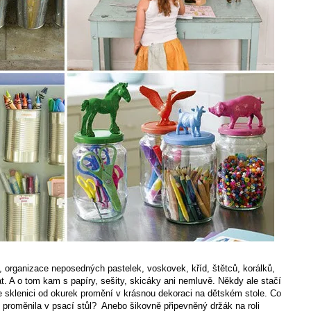
, organizace neposedných pastelek, voskovek, kříd, štětců, korálků,
. A o tom kam s papíry, sešity, skicáky ani nemluvě. Někdy ale stačí
 sklenici od okurek promění v krásnou dekoraci na dětském stole. Co
e proměnila v psací stůl? Anebo šikovně připevněný držák na roli