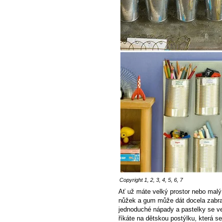
Copyright
1
,
2
,
3
,
4
,
5
,
6
,
7
Ať už máte velký prostor nebo malý
nůžek a gum může dát docela zabrat
jednoduché nápady a pastelky se ve
říkáte na dětskou postýlku, která s