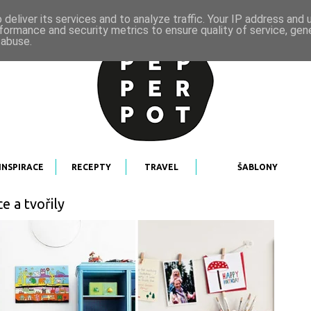
deliver its services and to analyze traffic. Your IP address and
formance and security metrics to ensure quality of service, ge
 abuse.
INSPIRACE
RECEPTY
TRAVEL
ŠABLONY
 a tvořily