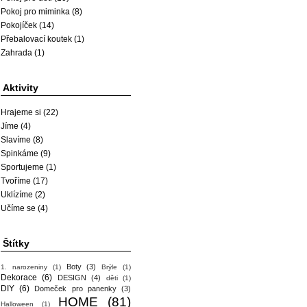
Pokoj pro miminka
(8)
Pokojíček
(14)
Přebalovací koutek
(1)
Zahrada
(1)
Aktivity
Hrajeme si
(22)
Jíme
(4)
Slavíme
(8)
Spinkáme
(9)
Sportujeme
(1)
Tvoříme
(17)
Uklízíme
(2)
Učíme se
(4)
Štítky
Boty
(3)
1. narozeniny
(1)
Brýle
(1)
Dekorace
(6)
DESIGN
(4)
děti
(1)
DIY
(6)
Domeček pro panenky
(3)
HOME
(81)
Halloween
(1)