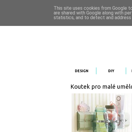
This site uses cookies from Google to 
are shared with Google along with per
statistics, and to detect and address
DESIGN
DIY
Koutek pro malé umělce