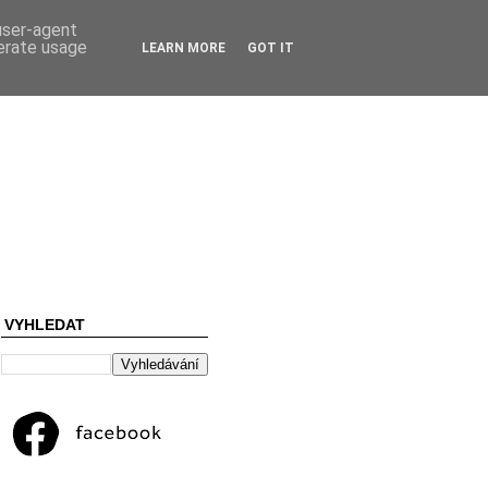
 user-agent
nerate usage
LEARN MORE
GOT IT
VYHLEDAT