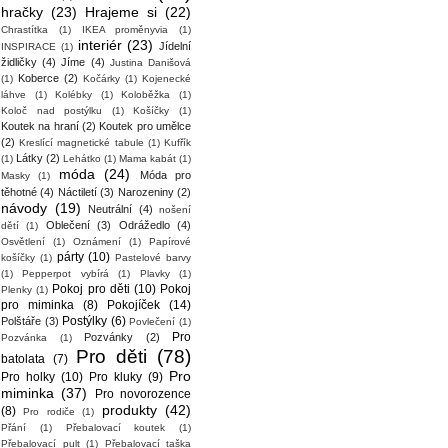
hračky
(23)
Hrajeme si
(22)
Chrastítka
(1)
IKEA proměnyvia
(1)
interiér
(23)
Jídelní
INSPIRACE
(1)
židličky
(4)
Jíme
(4)
Justina Danišová
Koberce
(2)
(1)
Kočárky
(1)
Kojenecké
láhve
(1)
Kolébky
(1)
Koloběžka
(1)
Koloč nad postýlku
(1)
Košíčky
(1)
Koutek na hraní
(2)
Koutek pro umělce
(2)
Kreslící magnetické tabule
(1)
Kufřík
Látky
(2)
(1)
Lehátko
(1)
Mama kabát
(1)
móda
(24)
Móda pro
Masky
(1)
těhotné
(4)
Náctiletí
(3)
Narozeniny
(2)
návody
(19)
Neutrální
(4)
nošení
Oblečení
(3)
Odrážedlo
(4)
dětí
(1)
Osvětlení
(1)
Oznámení
(1)
Papírové
párty
(10)
košíčky
(1)
Pastelové barvy
(1)
Pepperpot vybírá
(1)
Plavky
(1)
Pokoj pro děti
(10)
Pokoj
Plenky
(1)
pro miminka
(8)
Pokojíček
(14)
Postýlky
(6)
Polštáře
(3)
Povlečení
(1)
Pro
Pozvánky
(2)
Pozvánka
(1)
Pro děti
(78)
batolata
(7)
Pro
Pro holky
(10)
Pro kluky
(9)
miminka
(37)
Pro novorozence
produkty
(42)
(8)
Pro rodiče
(1)
Přání
(1)
Přebalovací koutek
(1)
Přebalovací pult
(1)
Přebalovací taška