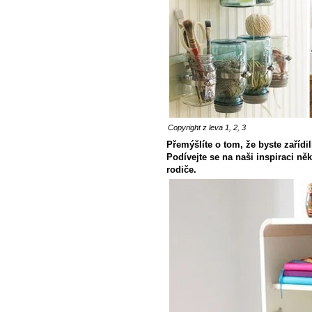
Copyright z leva
1
,
2
,
3
Přemýšlíte o tom, že byste zařídi
Podívejte se na naši inspiraci něk
rodiče.