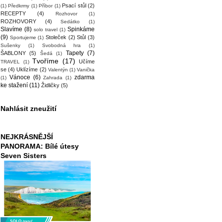
Psací stůl
(2)
(1)
Předkrmy
(1)
Příbor
(1)
RECEPTY
(4)
Rozhovor
(1)
ROZHOVORY
(4)
Sedátko
(1)
Slavíme
(8)
Spinkáme
solo travel
(1)
(9)
Stoleček
(2)
Stůl
(3)
Sportujeme
(1)
Sušenky
(1)
Svobodná hra
(1)
Tapety
(7)
ŠABLONY
(5)
Šedá
(1)
Tvoříme
(17)
Učíme
TRAVEL
(1)
se
(4)
Uklízíme
(2)
Valentýn
(1)
Vanička
Vánoce
(6)
zdarma
(1)
Zahrada
(1)
ke stažení
(11)
Židličky
(5)
Nahlásit zneužití
NEJKRÁSNĚJŠÍ
PANORAMA: Bílé útesy
Seven Sisters