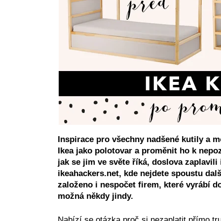
Inspirace pro všechny nadšené kutily a mo
Ikea
jako polotovar
a proměnit ho k nepo
jak se jim ve světe říká, doslova zaplavili
ikeahackers.net
, kde nejdete spoustu dal
založeno i nespočet firem, které vyrábí 
možná někdy jindy.
Nabízí se otázka proč si nezaplatit přímo tr