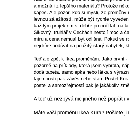
a možná i z lepšího materiálu? Protože něk
kapes. Ale pozor, kdo si mysli, ze proměny 
levnou záležitostí, může být rychle vyveden
každým projektem si dobře propočítat, na kol
Šikovný truhlář v Čechách nestojí moc a č
míru a cena nemusí byt odlišná. Pokud se r
nejdříve podívat na použitý starý nábytek, k
Teď ale zpět k Ikea proměnám. Jako první -
pozorně na příklady, která jsem vybrala, ná
dodá tapeta, samolepka nebo látka s výraz
tajemnosti pak závěs nebo stan. Postel Ku
postel a samozřejmostí pak je jakákoliv zm
A teď už nezbývá nic jiného než popřát i 
Máte vaši proměnu Ikea Kura? Pošlete j