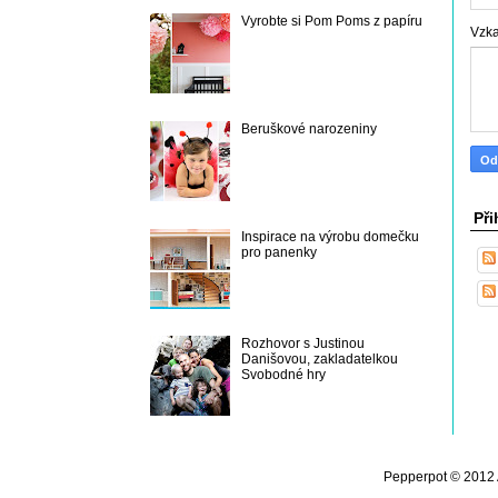
Vyrobte si Pom Poms z papíru
Vzk
Beruškové narozeniny
Při
Inspirace na výrobu domečku
pro panenky
Rozhovor s Justinou
Danišovou, zakladatelkou
Svobodné hry
Pepperpot © 2012 A