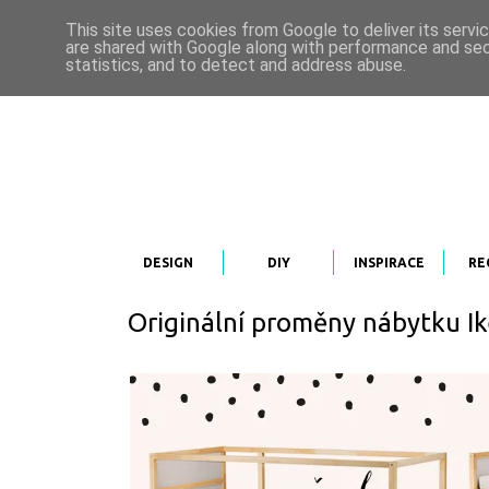
This site uses cookies from Google to deliver its servi
are shared with Google along with performance and secu
statistics, and to detect and address abuse.
DESIGN
DIY
INSPIRACE
RE
Originální proměny nábytku I